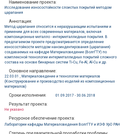
Наименование проекта:
Исследование износостойкости слоистых покрытий методом
царапания
Аннотация:
Метод царапания относится к неразрушающим испытаниям и
применим для всех современных материалов, включая
композиционные металло - интерметаллидные покрытия. В
предлагаемом проекте предусматривается определение
износостойкости методом наноиндентирования (царапания)
создаваемых на кафедре Материаловедение (ВолгГТУ) по
комплексной технологии интерметаллидных покрытий сложного
состава на основе бинарных систем Ti-Cu, Fe-Al, Al-Cu и др.
Основное направление:
22.03.01 , Материаловедение и технологии материалов
(Конструирование и производство изделий из композиционных
материалов)
Сроки исполнения:
01.09.2017 - 30.06.2018
Результат проекта:
Не указано
Ресурсное обеспечение проекта:
Лаборатории кафедры Материаловедения ВолгГТУ и ИЭФ УрО РАН
Степень предварительной проработки проблемы: