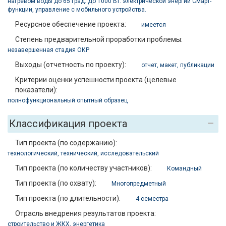
нагревом воды до 65 град. До 1000 Вт. электрической энергии Смарт-
функции, управление с мобильного устройства.
Ресурсное обеспечение проекта:
имеется
Степень предварительной проработки проблемы:
незавершенная стадия ОКР
Выходы (отчетность по проекту):
отчет
,
макет
,
публикации
Критерии оценки успешности проекта (целевые
показатели):
полнофункциональный опытный образец
Классификация проекта
Тип проекта (по содержанию):
технологический
,
технический
,
исследовательский
Тип проекта (по количеству участников):
Командный
Тип проекта (по охвату):
Многопредметный
Тип проекта (по длительности):
4 семестра
Отрасль внедрения результатов проекта:
строительство и ЖКХ
,
энергетика